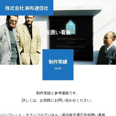
株式会社 麻布通信社
仮囲い看板
制作実績
work
制作実績と参考価格です。
詳しくは、お気軽にお問い合わせください。
パンフレット・チラシ
フロアパネル・掲示板
交通広告
仮囲い看板
店舗